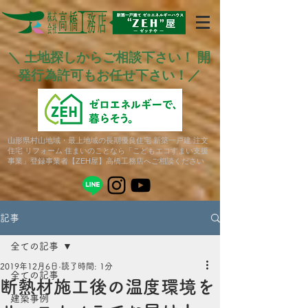
＼ 土地探しからご相談下さい！ 開
発行為許可もお任せ下さい！／
山形県村山地域・最上地域の長期優良住宅 新築一戸建 注文
住宅 リフォーム 住まいのことなら「こどもエコすまい支援
事業」登録事業者【ZEH屋】高橋工務店へご相談ください
記事
全ての記事
2019年12月6日
読了時間: 1分
全ての記事
断熱材施工後の温度環境を
建築事例