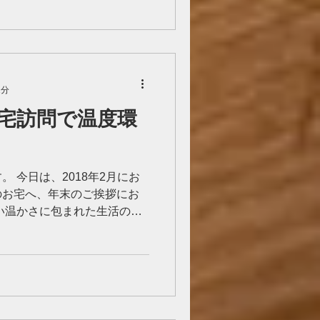
1分
宅訪問で温度環
 今日は、2018年2月にお
のお宅へ、年末のご挨拶にお
い温かさに包まれた生活のイ
ちらのお宅では、高性能エア
いただきました。...