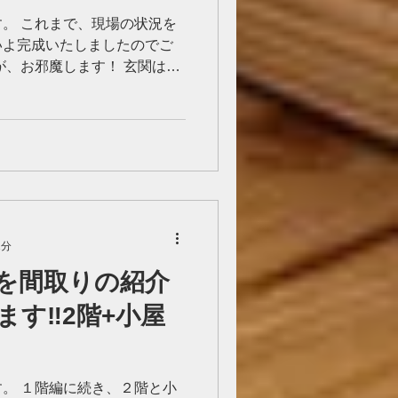
。 これまで、現場の状況を
いよ完成いたしましたのでご
が、お邪魔します！ 玄関は当
足元灯と、たっぷり収納でき
...
1分
を間取りの紹介
す‼️2階+小屋
。 １階編に続き、２階と小