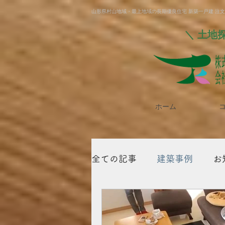
山形県村山地域・最上地域の長期優良住宅 新築一戸建 注
＼ 土地
ホーム
全ての記事
建築事例
お