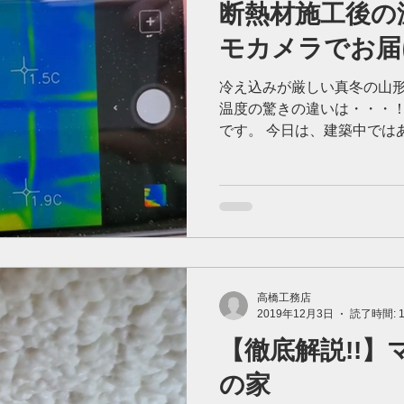
断熱材施工後の
モカメラでお届
冷え込みが厳しい真冬の山
温度の驚きの違いは・・・！
です。 今日は、建築中では
の現場で家の外と中の温度
ました。 あいにく、当日は
で、外壁は1～2度...
高橋工務店
2019年12月3日
読了時間: 
【徹底解説!!
の家