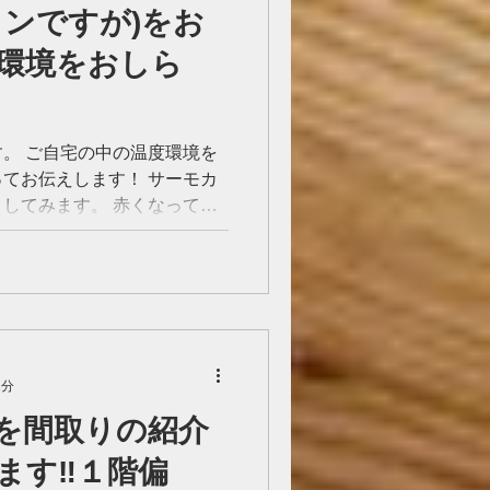
ョンですが)をお
環境をおしら
。 ご自宅の中の温度環境を
てお伝えします！ サーモカ
してみます。 赤くなってい
るところです。 部分的に使
すがこんな感じで温かいとこ
1分
を間取りの紹介
ます‼️１階偏