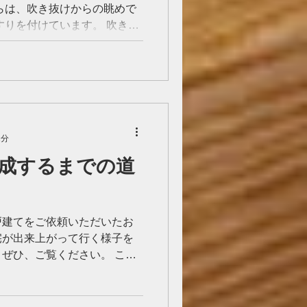
らは、吹き抜けからの眺めで
すりを付けています。 吹き抜
、ぐっと開放的なイメージに
んでいるその理由
1分
成するまでの道
戸建てをご依頼いただいたお
宅が出来上がって行く様子を
ぜひ、ご覧ください。 こん
当社が心掛けていることのひ
っていくことの「嬉しさ」を