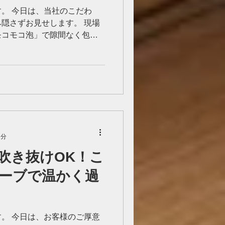
。 今日は、当社のこだわ
隠さずお見せします。 現場
モコモコ泡」で隙間なく包み
い！山形の寒い冬に安心感
す。...
1分
吹き抜けOK！こ
ーブで温かく過
。 今日は、お客様のご厚意