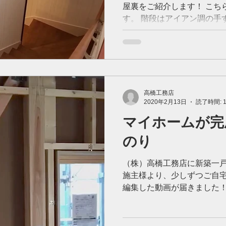
屋裏をご紹介します！ こち
す。 階段はアイアン調の手
けスペースを設けることで
なりました。 ドアが２つ並
は・・・？...
高橋工務店
2020年2月13日
読了時間: 
マイホームが完
のり
（株）高橋工務店に新築一
施主様より、少しずつご自
編集した動画が届きました！
にちは、高橋工務店です。 
とつに、ご自宅が出来上が
体感していただきたい...