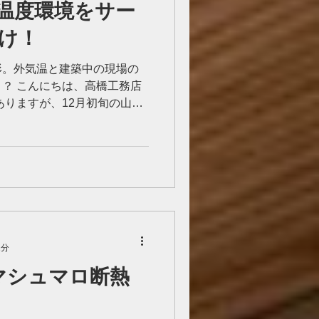
温度環境をサー
け！
形。外気温と建築中の現場の
？ こんにちは、高橋工務店
ありますが、12月初旬の山形
環境についての調査をしてき
雪がちらつくようなお天気
1分
】マシュマロ断熱