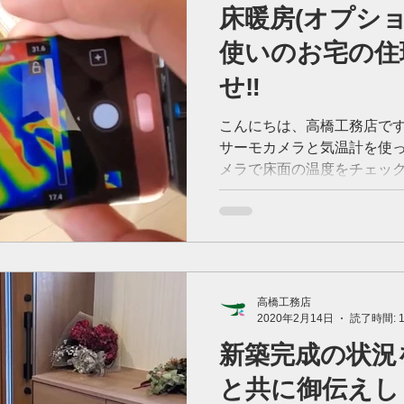
床暖房(オプシ
使いのお宅の住
せ‼️
こんにちは、高橋工務店です
サーモカメラと気温計を使っ
メラで床面の温度をチェック
るのが「床暖房」が走ってい
えるので重宝しているので
ろがあるわけです...
高橋工務店
2020年2月14日
読了時間: 
新築完成の状況
と共に御伝えし