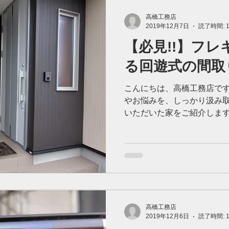
高橋工務店
2019年12月7日
読了時間: 
【必見!!】フ
る回遊式の間取
こんにちは、高橋工務店です
やお悩みを、しっかり汲み
いただいた家をご紹介します
かり見据えた、独特ながらも
イリッシュな玄関の先には・・
高橋工務店
2019年12月6日
読了時間: 