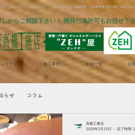
文住宅 リフォーム 住まいのことなら「こどもエコすまい支援事業」登録事業者【ZEH屋】高橋工務
探しからご相談下さい！ 開発行為許可もお任せ下
コンセプト
施工事例
動画一覧
お
知らせ
コラム
高橋工務店
2020年2月15日
読了時間: 