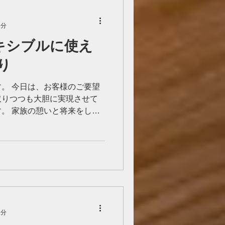
1分
レキシブルに使え
り
。 今日は、お客様のご要望
取りつつも大胆に実現させて
。 家族の憩いと将来をしっ
理にかなった家です。 スタ
・...
1分